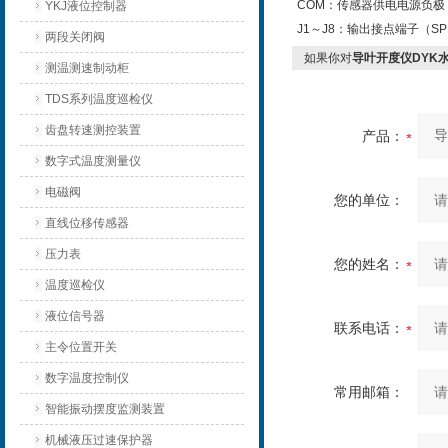
COM
：传感器供电电源负极
YKJ液位控制器
J1
～
J8
：输出接点端子（
SP
两段关闭阀
如果你对
导叶开度仪DYK
测温测速制动柜
TDS系列温度巡检仪
齿盘转速测控装置
产品：
数字式温度测量仪
电磁阀
您的单位：
直线位移传感器
压力表
您的姓名：
温度巡检仪
液位信号器
联系电话：
主令位置开关
数字温度控制仪
常用邮箱：
智能振动摆度监测装置
机械液压过速保护器