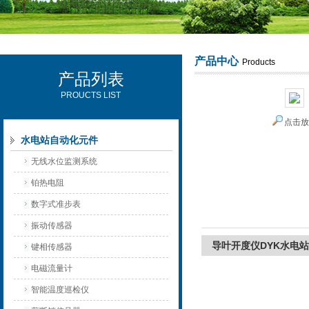
产品中心
Products
产品列表
西安可雷可水电设备有限公司
PROUCTS LIST
点击
水电站自动化元件
无线水位监测系统
铂热电阻
数字式准步表
振动传感器
导叶开度仪DYK水电
键相传感器
电磁流量计
智能温度巡检仪