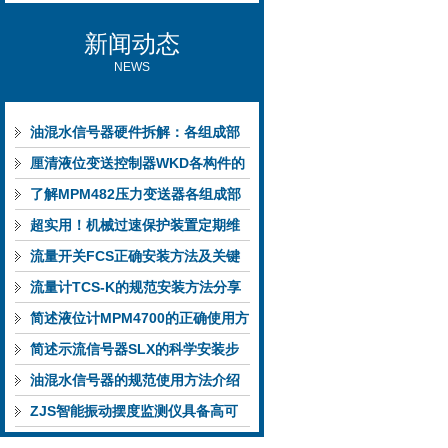
新闻动态
NEWS
油混水信号器硬件拆解：各组成部
件的功能特点与性能指标
厘清液位变送控制器WKD各构件的
功能特性稳定完成液位监测
了解MPM482压力变送器各组成部
件功能特点有助于提升选型合理性
超实用！机械过速保护装置定期维
护保养方法大汇总
流量开关FCS正确安装方法及关键
要点专业分享
流量计TCS-K的规范安装方法分享
简述液位计MPM4700的正确使用方
法
简述示流信号器SLX的科学安装步
骤
油混水信号器的规范使用方法介绍
ZJS智能振动摆度监测仪具备高可
靠性与自诊断能力