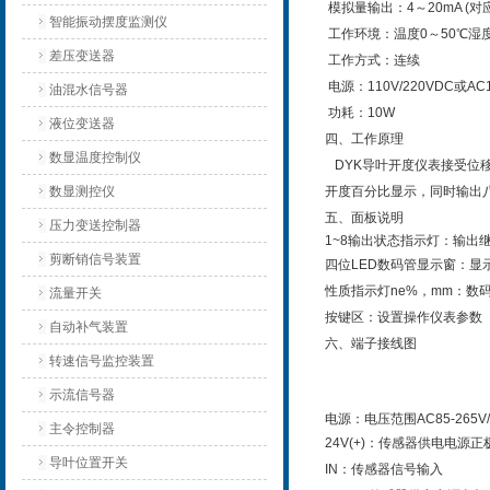
模拟量输出：
4
～
20mA (
对
智能振动摆度监测仪
工作环境：温度
0
～
50
℃
湿
差压变送器
工作方式：连续
电源：
110V/220VDC
或
AC1
油混水信号器
功耗：
10W
液位变送器
四、工作原理
数显温度控制仪
DYK
导叶开度仪表接受位
数显测控仪
开度百分比显示，同时输出
五、面板说明
压力变送控制器
1~8
输出状态指示灯：输出
剪断销信号装置
四位
LED
数码管显示窗：显
性质指示灯
ne%
，
mm
：数
流量开关
按键区：设置操作仪表参数
自动补气装置
六、端子接线图
转速信号监控装置
示流信号器
电源：电压范围
AC85-265V
主令控制器
24V(+)
：
传感器供电电源正
导叶位置开关
IN
：
传感器信号输入