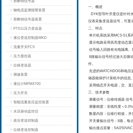
剪断销信号器
一、概述
轴电流监测报警装置
DYK
型导叶开度仪是针对
剪断销信号器装置
仪表采集变送器信号，可显
二、特点
PTS11压力变送器
单片机系统采用
MCS-51
系
液位变送控制器WKD
显示电路采用高亮度动态显
流量开关FCS
信号输入回路有光电隔离。
压力显控器
8
路输出信号经过放大后驱
作。
位移变送器
先进的
WATCHDOG
和电压
测速装置
储器能保护计算机中的信息
液位计MPM4700
采用稳态开关电源，交、直
三、技术参数
压力开关
测量信号：位移传感器
信号
智能流量差压监控装置
测量精度：非线性度＜
0.3%
水压脉动监控仪
数显内容：位移行程值，开
差压变送控制器
开关量输出信号：
8
路，每
输出接点容量：
5A/250VAC
位移变送控制器