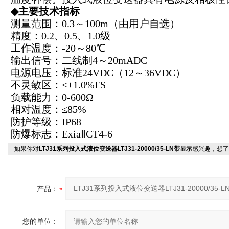
◆
主要技术指标
测量范围：
0.3
～
100m
（由用户自选）
精度：
0.2
、
0.5
、
1.0
级
工作温度：
-20
～
80
℃
输出信号：二线制
4
～
20mADC
电源电压：标准
24VDC
（
12
～
36VDC
）
不灵敏区：≤±
1.0%FS
负载能力：
0-600
Ω
相对温度：≤
85%
防护等级：
IP68
防爆标志：
Exia
ⅡCT4-6
如果你对
LTJ31系列投入式液位变送器LTJ31-20000/35-LN带显示
感兴趣，想了
产品：
您的单位：