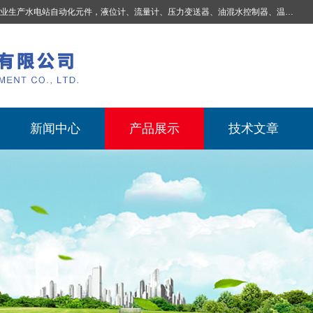
业生产
水电站自动化元件，液位计、流量计、压力变送器、油混水控制器、温度传感器、电磁阀球阀蝶阀、测速装置、位移变送器、油冷却器、自动补气装置、机械过速保护装置、排水控制柜、压油装置控制系统、液位集中控制系统、水力量测控制系统、水轮发电机组监测系统、电容式液位开关、压力表、测温制动柜、蝴蝶阀球阀控制柜 |
新闻中心
产品展示
技术文章