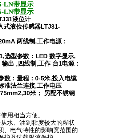
35-LN带显示
35-LN带显示
LTJ31液位计
投入式液位传感器LTJ31-
4～20mA 两线制,工作电源：
-T1,选型参数：LED 数字显示,
输出 ,四线制,工作 台1电源：
 技术参数：量程：0-5米,投入电缆
. ,标准法兰连接,工作电压
75mm2,30米； 另配不锈钢
装使用相当方便。
从水、油到粘度较大的糊状
积、电气特性的影响宽范围的
保护及过载限流保护。