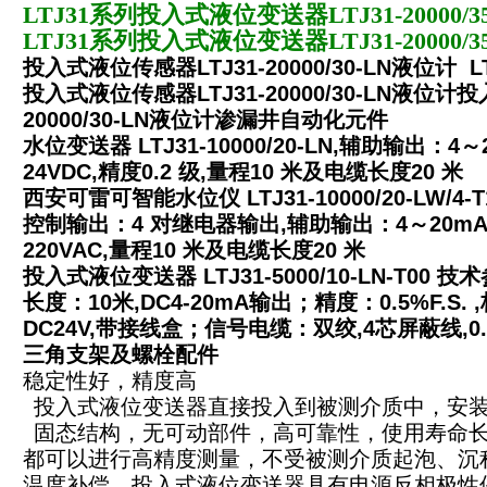
LTJ31系列投入式液位变送器LTJ31-20000/
LTJ31系列投入式液位变送器LTJ31-20000/
投入式液位传感器LTJ31-20000/30-LN液位计 
投入式液位传感器LTJ31-20000/30-LN液位计
20000/30-LN液位计渗漏井自动化元件
水位变送器 LTJ31-10000/20-LN,辅助输出：
24VDC,精度0.2 级,量程10 米及电缆长度20 米
西安可雷可智能水位仪 LTJ31-10000/20-LW/4
控制输出：4 对继电器输出,辅助输出：4～20mA 
220VAC,量程10 米及电缆长度20 米
投入式液位变送器 LTJ31-5000/10-LN-T00
长度：10米,DC4-20mA输出；精度：0.5%F.S
DC24V,带接线盒；信号电缆：双绞,4芯屏蔽线,0.
三角支架及螺栓配件
稳定性好，精度高
投入式液位变送器直接投入到被测介质中，安
固态结构，无可动部件，高可靠性，使用寿命长
都可以进行高精度测量，不受被测介质起泡、沉
温度补偿。投入式液位变送器具有电源反相极性