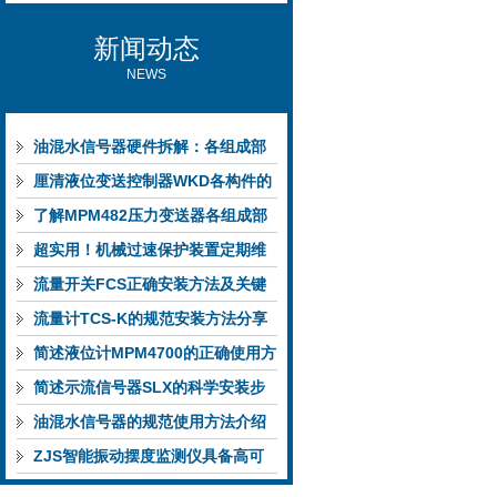
新闻动态
NEWS
油混水信号器硬件拆解：各组成部
件的功能特点与性能指标
厘清液位变送控制器WKD各构件的
功能特性稳定完成液位监测
了解MPM482压力变送器各组成部
件功能特点有助于提升选型合理性
超实用！机械过速保护装置定期维
护保养方法大汇总
流量开关FCS正确安装方法及关键
要点专业分享
流量计TCS-K的规范安装方法分享
简述液位计MPM4700的正确使用方
法
简述示流信号器SLX的科学安装步
骤
油混水信号器的规范使用方法介绍
ZJS智能振动摆度监测仪具备高可
靠性与自诊断能力