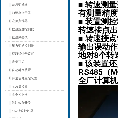
■ 转速测
差压变送器
有测量精度
油混水信号器
■ 装置测
液位变送器
转速接点出
数显温度控制仪
■ 转速接
数显测控仪
输出误动作
压力变送控制器
地对8个转
剪断销信号装置
■ 该装置
流量开关
RS485（
自动补气装置
全厂计算机
转速信号监控装置
示流信号器
主令控制器
导叶位置开关
YKJ液位控制器