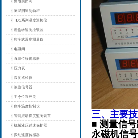
两段关闭阀
测温测速制动柜
TDS系列温度巡检仪
齿盘转速测控装置
数字式温度测量仪
电磁阀
直线位移传感器
压力表
温度巡检仪
液位信号器
主令位置开关
数字温度控制仪
三、主要技
智能振动摆度监测装置
■ 测量信
机械液压过速保护器
永磁机信号
振动速度传感器