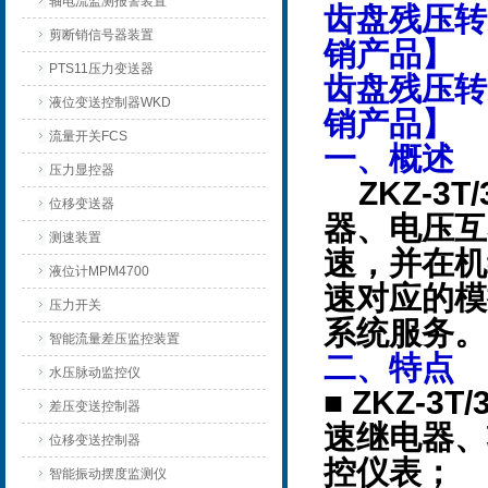
轴电流监测报警装置
齿盘残压转
剪断销信号器装置
销产品】
PTS11压力变送器
齿盘残压转
液位变送控制器WKD
销产品】
流量开关FCS
一、概述
压力显控器
ZKZ-3
位移变送器
器、电压互
测速装置
速，并在机
液位计MPM4700
速对应的模
压力开关
系统服务。
智能流量差压监控装置
二、特点
水压脉动监控仪
■ ZKZ-
差压变送控制器
速继电器、
位移变送控制器
控仪表；
智能振动摆度监测仪