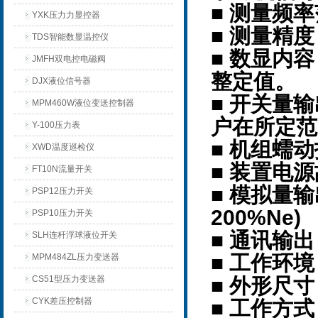
■ 测量频率范
YXK压力力显控器
■ 测量精
TDS智能数显温控仪
■ 数显内
JMFH双电控电磁阀
整定值。
DJX液位信号器
■ 开关量
MPM460W液位变送控制器
户在所定范
Y-100压力表
■ 机组蠕
XWD温度巡检仪
■ 装置电
FT10N流量开关
■ 模拟量输
PSP12压力开关
200%Ne)
PSP10压力开关
■ 通讯输出
SLH连杆浮球液位开关
■ 工作环境
MPM484ZL压力变送器
CS51型压力变送器
■ 外形尺寸：
CYK差压控制器
■ 工作方式