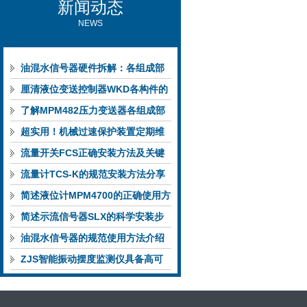
新闻动态
NEWS
油混水信号器硬件拆解：各组成部
件的功能特点与性能指标
厘清液位变送控制器WKD各构件的
功能特性稳定完成液位监测
了解MPM482压力变送器各组成部
件功能特点有助于提升选型合理性
超实用！机械过速保护装置定期维
护保养方法大汇总
流量开关FCS正确安装方法及关键
要点专业分享
流量计TCS-K的规范安装方法分享
简述液位计MPM4700的正确使用方
法
简述示流信号器SLX的科学安装步
骤
油混水信号器的规范使用方法介绍
ZJS智能振动摆度监测仪具备高可
靠性与自诊断能力