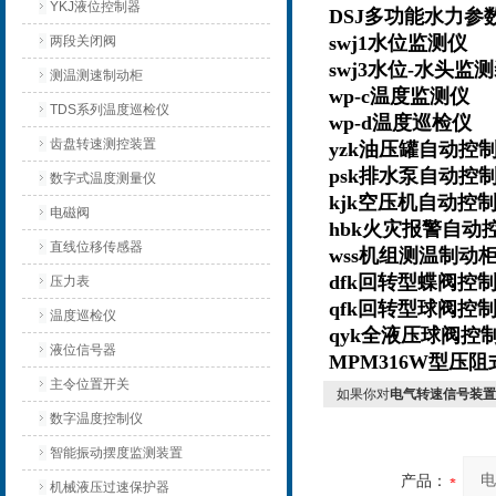
YKJ液位控制器
DSJ
多功能水力参
swj1水位监测仪
两段关闭阀
swj3水位-水头
测温测速制动柜
wp-c温度监测仪
TDS系列温度巡检仪
wp-d温度巡检仪
齿盘转速测控装置
yzk油压罐自动
psk排水泵自动
数字式温度测量仪
kjk空压机自动
电磁阀
hbk火灾报警自
直线位移传感器
wss机组测温制
dfk回转型蝶阀
压力表
qfk回转型球阀
温度巡检仪
qyk全液压球阀控
液位信号器
MPM316W型压
主令位置开关
如果你对
电气转速信号装置Z
数字温度控制仪
智能振动摆度监测装置
产品：
机械液压过速保护器