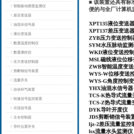
■ 该装置还具有标准
智能振动摆度监测仪
便的与全厂计算机
差压变送器
XPT135液位变
油混水信号器
XPT137差压变
液位变送器
ZYB压力变送控
数显温度控制仪
SYM水压脉动
WKD液位变送控
数显测控仪
MSL磁线液位位
压力变送控制器
ZWB智能温度变
剪断销信号装置
WYS-W位移变送
流量开关
WYS
-G角度控制
YHX
油混水信号
自动补气装置
TCS-K
热导式流
转速信号监控装置
TCS-Z
热导式流
示流信号器
DYK
导叶开度仪
JDS
剪断销信号装
主令控制器
ljz-2差压流量
导叶位置开关
lsx流量水头监测