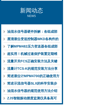
新闻动态
NEWS
油混水信号器硬件拆解：各组成部
件的功能特点与性能指标
厘清液位变送控制器WKD各构件的
功能特性稳定完成液位监测
了解MPM482压力变送器各组成部
件功能特点有助于提升选型合理性
超实用！机械过速保护装置定期维
护保养方法大汇总
流量开关FCS正确安装方法及关键
要点专业分享
流量计TCS-K的规范安装方法分享
简述液位计MPM4700的正确使用方
法
简述示流信号器SLX的科学安装步
骤
油混水信号器的规范使用方法介绍
ZJS智能振动摆度监测仪具备高可
靠性与自诊断能力