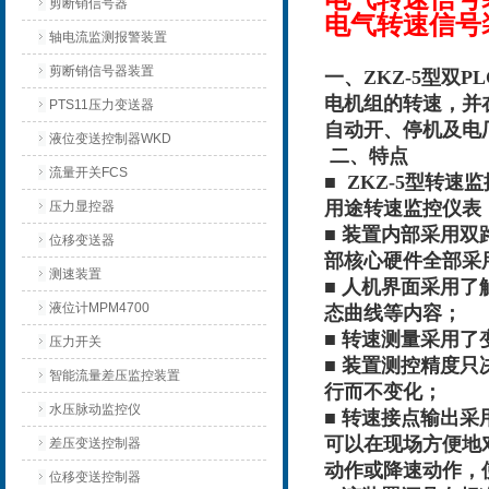
剪断销信号器
电气转速信号装
轴电流监测报警装置
剪断销信号器装置
一、ZKZ-5型双
电机组的转速，并
PTS11压力变送器
自动开、停机及电
液位变送控制器WKD
二、特点
流量开关FCS
■ ZKZ-5型转
用途转速监控仪表
压力显控器
■ 装置内部采用
位移变送器
部核心硬件全部采
测速装置
■ 人机界面采用
液位计MPM4700
态曲线等内容；
■ 转速测量采用
压力开关
■ 装置测控精度
智能流量差压监控装置
行而不变化；
水压脉动监控仪
■ 转速接点输出
可以在现场方便地
差压变送控制器
动作或降速动作，
位移变送控制器