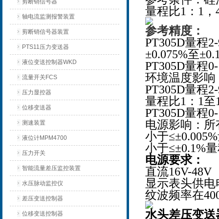
剪断销信号器
量程比1：1，
轴电流监测报警装置
参考精度：
剪断销信号器装置
PT305D量程2
PTS11压力变送器
±0.075%至±
液位变送控制器WKD
PT305D量程0-
环境温度影响：
流量开关FCS
PT305D量程2-
压力显控器
量程比1：1至10
位移变送器
PT305D量程0-
电源影响：所
测速装置
小于≤±0.00
液位计MPM4700
小于≤±0.1%
压力开关
电源要求：
智能流量差压监控装置
直流16V-4
显示表头供电电
水压脉动监控仪
纹波频率在400
差压变送控制器
水头差压变送器P
位移变送控制器