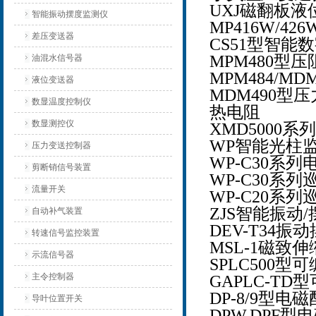
UXJ磁翻板液
智能振动摆度监测仪
MP416W/4
差压变送器
CS51型智能
MPM480型
油混水信号器
MPM484/M
液位变送器
MDM490型
数显温度控制仪
热电阻
数显测控仪
XMD5000
WP智能光柱
压力变送控制器
WP-C30系
剪断销信号装置
WP-C30系列
流量开关
WP-C20系列
ZJS智能振动
自动补气装置
DEV-T34
转速信号监控装置
MSL-1磁致
示流信号器
SPLC500
主令控制器
GAPLC-T
DP-8/9型电
导叶位置开关
DPW,DPF型