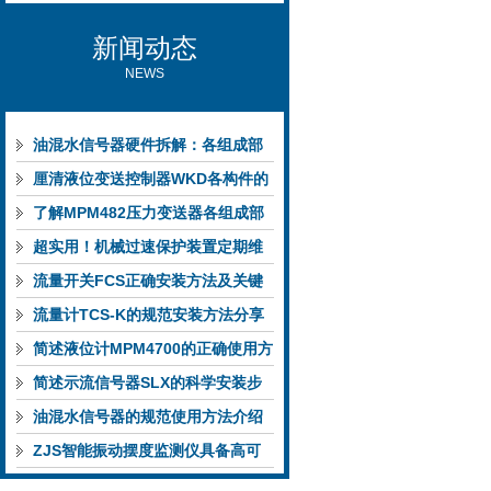
新闻动态
NEWS
油混水信号器硬件拆解：各组成部
件的功能特点与性能指标
厘清液位变送控制器WKD各构件的
功能特性稳定完成液位监测
了解MPM482压力变送器各组成部
件功能特点有助于提升选型合理性
超实用！机械过速保护装置定期维
护保养方法大汇总
流量开关FCS正确安装方法及关键
要点专业分享
流量计TCS-K的规范安装方法分享
简述液位计MPM4700的正确使用方
法
简述示流信号器SLX的科学安装步
骤
油混水信号器的规范使用方法介绍
ZJS智能振动摆度监测仪具备高可
靠性与自诊断能力