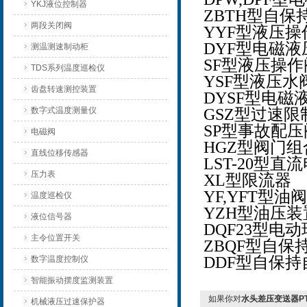
YKJ液位控制器
ZBTH型自保
两段关闭阀
YYF型液压操
DYF型电磁
测温测速制动柜
SF型液压操作
TDS系列温度巡检仪
YSF型液压水
齿盘转速测控装置
DYSF型电磁
数字式温度测量仪
GSZ型过速限
SP型事故配压
电磁阀
HGZ型阀门
直线位移传感器
LST-20型直
压力表
XL型限流器
YF,YFT型油阀
温度巡检仪
YZH型油压
液位信号器
DQF23型电
主令位置开关
ZBQF型自保
DDF型自保
数字温度控制仪
智能振动摆度监测装置
如果你对
水头差压变送器PT3
机械液压过速保护器