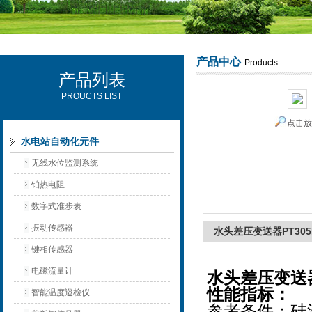
产品中心
Products
产品列表
西安可雷可水电设备有限公司
PROUCTS LIST
点击
水电站自动化元件
无线水位监测系统
铂热电阻
数字式准步表
振动传感器
水头差压变送器PT305
键相传感器
电磁流量计
水头差压变送器P
性能指标：
智能温度巡检仪
参考条件：硅